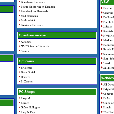
VZW
Brandweer Herentals
Politie Opsporingen Kempen
BosKat
Premiewijzer Herentals
Centrum 
Stad Herentals
De Potte
Stadsarchief
Familieh
Toerisme Herentals
Ja&dan
Kreutzfe
Openbaar vervoer
KWB Her
Markant 
Autozine
Natuurpu
NMBS Station Herentals
Ronde Ta
Station
Senioren
Sint- Seb
Opticiens
Twerk
Brilcenter
Zuidkemp
Daan Optiek
Haerens
Webdes
L. Zwijsen
All Direc
Bright Si
PC Shops
Compube
Easy-M
D-Art
Eureco
Gingelo
Grâce-Hollogne
Haacht
Plug & Play
West Tec