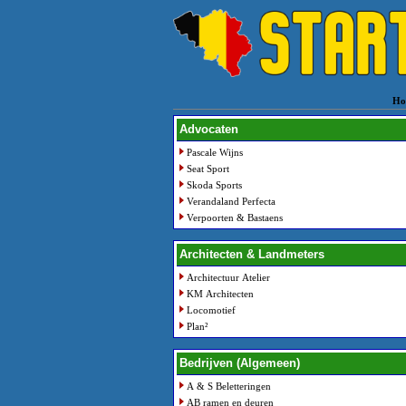
Ho
Advocaten
Pascale Wijns
Seat Sport
Skoda Sports
Verandaland Perfecta
Verpoorten & Bastaens
Architecten & Landmeters
Architectuur Atelier
KM Architecten
Locomotief
Plan²
Bedrijven (Algemeen)
A & S Beletteringen
AB ramen en deuren