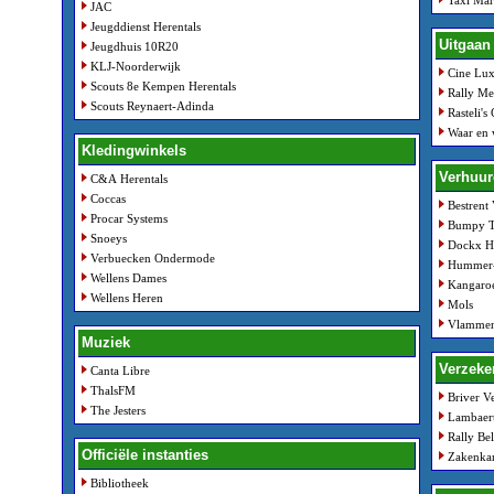
Taxi Mar
JAC
Jeugddienst Herentals
Uitgaan
Jeugdhuis 10R20
KLJ-Noorderwijk
Cine Lux
Scouts 8e Kempen Herentals
Rally Me
Scouts Reynaert-Adinda
Rasteli's
Waar en 
Kledingwinkels
Verhuur
C&A Herentals
Coccas
Bestrent
Procar Systems
Bumpy T
Snoeys
Dockx He
Verbuecken Ondermode
Hummer-
Wellens Dames
Kangaro
Wellens Heren
Mols
Vlamme
Muziek
Verzeke
Canta Libre
ThalsFM
Briver V
The Jesters
Lambaer
Rally Bel
Officiële instanties
Zakenka
Bibliotheek