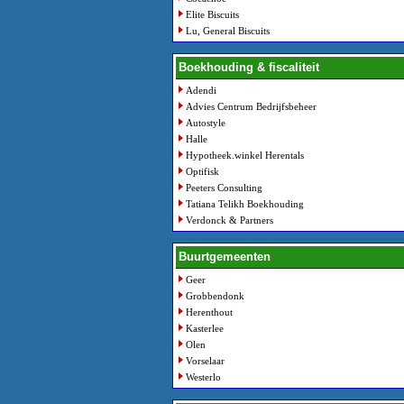
Elite Biscuits
Lu, General Biscuits
Boekhouding & fiscaliteit
Adendi
Advies Centrum Bedrijfsbeheer
Autostyle
Halle
Hypotheek.winkel Herentals
Optifisk
Peeters Consulting
Tatiana Telikh Boekhouding
Verdonck & Partners
Buurtgemeenten
Geer
Grobbendonk
Herenthout
Kasterlee
Olen
Vorselaar
Westerlo