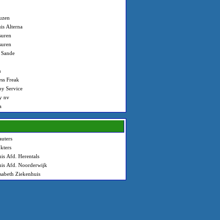
uzen
is Alterna
suren
suren
 Sande
n
ess Freak
py Service
y nv
a
uters
kters
is Afd. Herentals
is Afd. Noorderwijk
isabeth Ziekenhuis