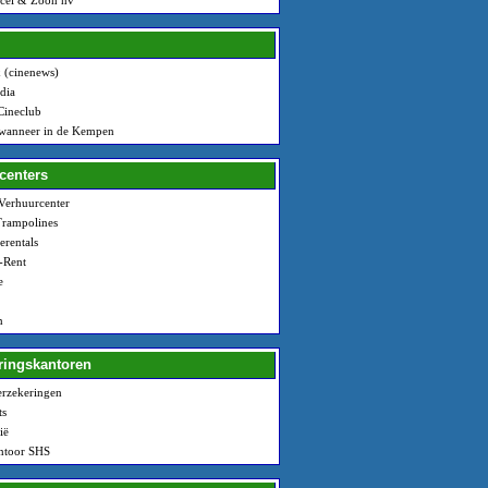
cel & Zoon nv
 (cinenews)
dia
 Cineclub
wanneer in de Kempen
centers
 Verhuurcenter
rampolines
rentals
Rent
e
n
ringskantoren
erzekeringen
ts
ië
ntoor SHS