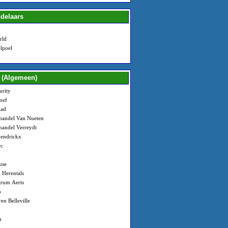
delaars
rld
lpoel
 (Algemeen)
urity
oef
ad
handel Van Nueten
andel Verreydt
Hendrickx
rc
use
 Herentals
rum Aerts
o
en Belleville
n