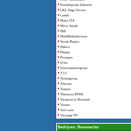
Kontaktgroep Industrie
L&L Stage Service
Lastek
Matro ITA
Micro Smedt
Mill
MultiMediaServices
Norah Plastics
Paletco
Plastigi
Prosupex
Q-bic
Schoorsteenvegertje
T.T.I.
Technigroup
Telecom
Tempac
Theeuwes BVBA
Vacatures in Herentals
Vermat
Vert-verte
Verwimp NV
Bedrijven: Bouwsector