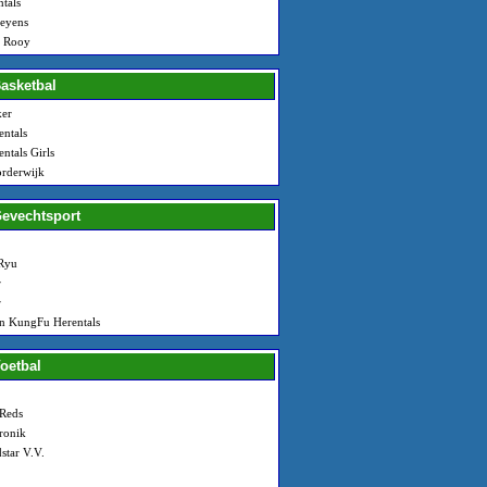
tals
Beyens
 Rooy
Basketbal
ker
ntals
ntals Girls
rderwijk
Gevechtsport
Ryu
r
r
n KungFu Herentals
Voetbal
 Reds
ronik
star V.V.