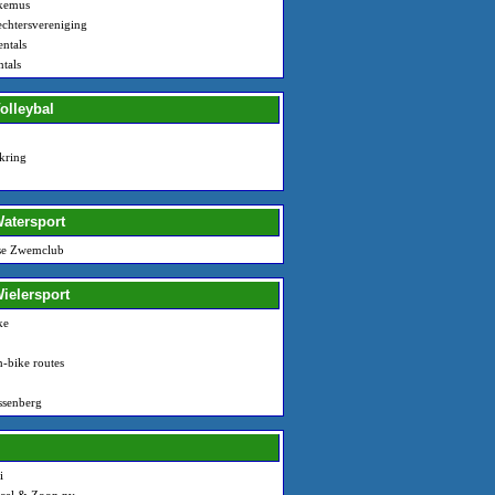
rkemus
echtersvereniging
ntals
tals
olleybal
skring
Watersport
lse Zwemclub
Wielersport
ke
-bike routes
senberg
i