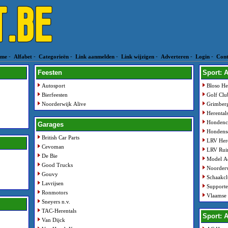
me
-
Alfabet
-
Categorieën
-
Link aanmelden
-
Link wijzigen
-
Adverteren
-
Login
-
Cont
Feesten
Sport: 
Autosport
Bloso He
Bierfeesten
Golf Clu
Noorderwijk Alive
Grimber
Herental
Hondenc
Garages
Hondensc
British Car Parts
LRV Here
Cevoman
LRV Rui
De Bie
Model A
Good Trucks
Noorder
Gouvy
Schaakcl
Lavrijsen
Support
Ronmotors
Vlaamse 
Sneyers n.v.
TAC-Herentals
Sport: A
Van Dijck