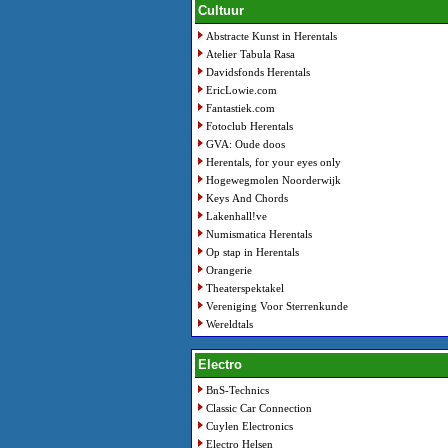
Cultuur
Abstracte Kunst in Herentals
Atelier Tabula Rasa
Davidsfonds Herentals
EricLowie.com
Fantastiek.com
Fotoclub Herentals
GVA: Oude doos
Herentals, for your eyes only
Hogewegmolen Noorderwijk
Keys And Chords
Lakenhall!ve
Numismatica Herentals
Op stap in Herentals
Orangerie
Theaterspektakel
Vereniging Voor Sterrenkunde
Wereldtals
Electro
BnS-Technics
Classic Car Connection
Cuylen Electronics
Electro Helsen