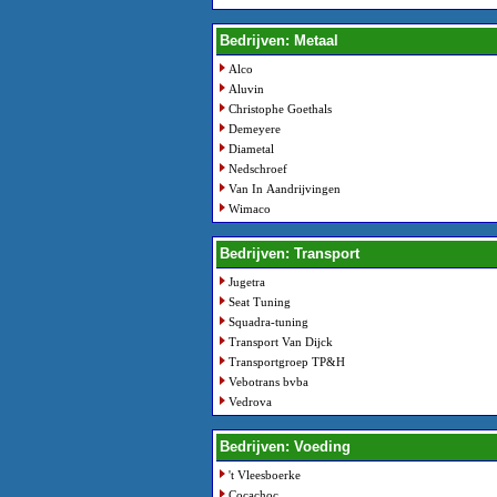
Bedrijven: Metaal
Alco
Aluvin
Christophe Goethals
Demeyere
Diametal
Nedschroef
Van In Aandrijvingen
Wimaco
Bedrijven: Transport
Jugetra
Seat Tuning
Squadra-tuning
Transport Van Dijck
Transportgroep TP&H
Vebotrans bvba
Vedrova
Bedrijven: Voeding
't Vleesboerke
Cocachoc