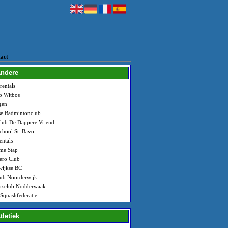
act
Andere
rentals
b Witbos
gen
se Badmintonclub
lub De Dappere Vriend
hool St. Bavo
ntals
me Stap
ero Club
wijkse BC
ub Noorderwijk
ersclub Nodderwaak
Squashfederatie
tletiek