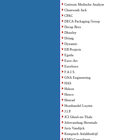
Centrum Medische Analyse
Cleanwash Jack
CPAC
DECA Packaging Group
Decap Bros
Dhaxley
Drisag
Dynamic
EB Projects
Egeda
Euro-Art
Euroburo
F.A.I.S.
GNA Engineering
HAS
Hekon
Henco
Henrad
Houthandel Luyten
J.I.P.
JCI Gheel-en-Thals
Jobsvandaag Herentals
Joris Vandijck
Kempisch Asfaltbedrijf
KMO-Consultants