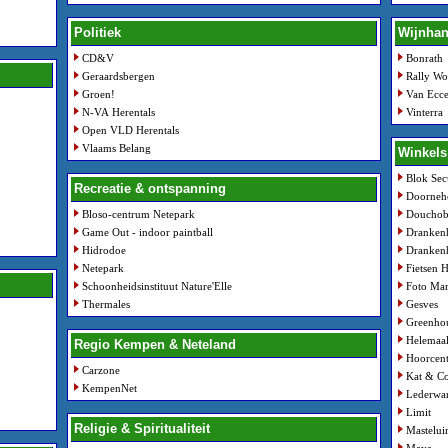
Politiek
Wijnhan
CD&V
Bonrath
Geraardsbergen
Rally Wo
Groen!
Van Ecce
N-VA Herentals
Vinterra
Open VLD Herentals
Vlaams Belang
Winkels
Blok Sec
Recreatie & ontspanning
Doorneh
Bloso-centrum Netepark
Douchob
Game Out - indoor paintball
Dranken
Hidrodoe
Drankenh
Netepark
Fietsen 
Schoonheidsinstituut Nature'Elle
Foto Ma
Thermales
Gesves
Greenho
Helemaal
Regio Kempen & Neteland
Hoorcent
Carzone
Kat & C
KempenNet
Lederwar
Limit
Religie & Spiritualiteit
Mastelui