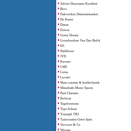
Advies Duurzame Kwaliteit
Bovi
Dakwerken Demessemaeker
De Peuter
Dimar
Entron
Green Dream
Grondwerken Van Den Bulck
H3
Hadibouw
JVD
Kavana
LME
Luma
Luvatri
Maes warmte & koeltechniek
Mitsubishi Motor Sports
Paul Claessen
Perfecta
Tegelcentrum
Tops-Schaut
Triumph TR3
Tuincreaties Geert Spits
Vervoort & Co
Wicona