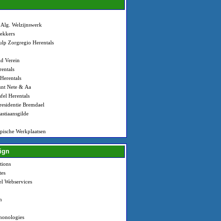
Alg. Welzijnswerk
lekkers
ulp Zorgregio Herentals
ld Verein
entals
Herentals
nt Nete & Aa
fel Herentals
residentie Bremdael
astiaansgilde
ische Werkplaatsen
ign
tions
tes
l Webservices
m
honologies