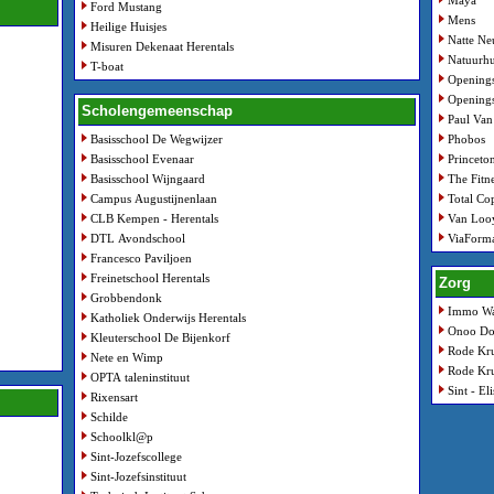
Maya
Ford Mustang
Mens
Heilige Huisjes
Natte Ne
Misuren Dekenaat Herentals
Natuurhu
T-boat
Opening
Opening
Scholengemeenschap
Paul Van
Basisschool De Wegwijzer
Phobos
Basisschool Evenaar
Princeto
Basisschool Wijngaard
The Fitn
Campus Augustijnenlaan
Total Co
CLB Kempen - Herentals
Van Loo
DTL Avondschool
ViaForm
Francesco Paviljoen
Freinetschool Herentals
Zorg
Grobbendonk
Immo Wa
Katholiek Onderwijs Herentals
Onoo Do
Kleuterschool De Bijenkorf
Rode Kru
Nete en Wimp
Rode Kru
OPTA taleninstituut
Sint - El
Rixensart
Schilde
Schoolkl@p
Sint-Jozefscollege
Sint-Jozefsinstituut