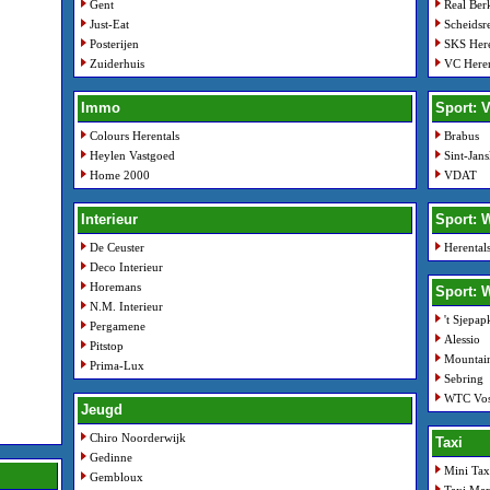
Gent
Real Be
Just-Eat
Scheidsr
Posterijen
SKS Here
Zuiderhuis
VC Heren
Immo
Sport: V
Colours Herentals
Brabus
Heylen Vastgoed
Sint-Jan
Home 2000
VDAT
Interieur
Sport: 
De Ceuster
Herenta
Deco Interieur
Horemans
Sport: 
N.M. Interieur
't Sjepap
Pergamene
Alessio
Pitstop
Mountain
Prima-Lux
Sebring
WTC Vos
Jeugd
Chiro Noorderwijk
Taxi
Gedinne
Mini Tax
Gembloux