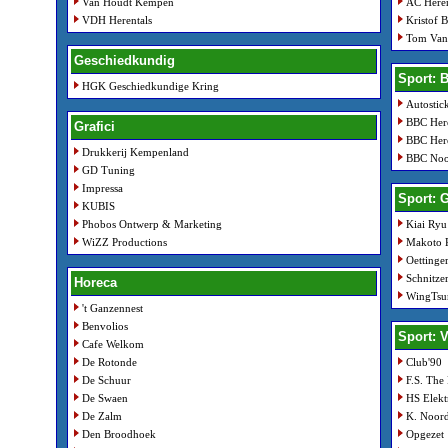
Van Houdt Kempen
AC Heren
VDH Herentals
Kristof 
Tom Van
Geschiedkundig
Sport: 
HGK Geschiedkundige Kring
Autostic
BBC Here
Grafici
BBC Here
Drukkerij Kempenland
BBC Noo
GD Tuning
Impressa
Sport: 
KUBIS
Phobos Ontwerp & Marketing
Kiai Ryu
WiZZ Productions
Makoto 
Oettinge
Schnitze
Horeca
WingTsu
't Ganzennest
Benvolios
Sport: 
Cafe Welkom
De Rotonde
Club'90
De Schuur
F.S. The
De Swaen
HS Elekt
De Zalm
K. Noord
Den Broodhoek
Opgezet